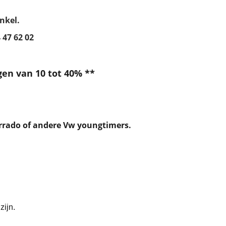
nkel.
 47 62 02
gen van 10 tot 40% **
 Corrado of andere Vw youngtimers.
zijn.