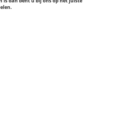
 is dan bent u bij ons op het juiste
elen.