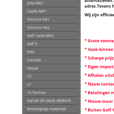
alternatieven.
Jetta MK1
adres.Tevens 
Caddy MK1
Wij zijn offici
Scirocco mk1
Scirocco mk2
Golf / Jetta MK2
* Grote voorra
Golf 3
* Vaak binnen 
Polo
* Scherpe prij
Corrado
* Eigen import
Passat
* Afhalen uits
T3
* Nauw contac
LT
* Betalingen m
Ta Technix
NIEUW OP ONZE WEBSITE
* Nieuw maar o
Bevestigings materiaal
* Buiten Golf 1