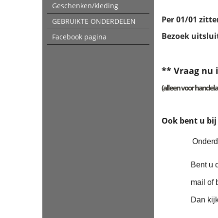
Geschenken/kleding
Per 01/01 zitt
GEBRUIKTE ONDERDELEN
Bezoek uitslui
Facebook pagina
** Vraag nu 
(alleen voor handela
Ook bent u bij
Onderdel
Bent u op zoe
mail of bel on
Dan kijken wij 