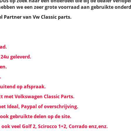
Dus op zoek naar een onderdeel die bij de dealer verlopen
hebben we een zeer grote voorraad aan gebruikte onderd
eel Partner van Vw Classic parts.
ad.
24u geleverd.
zen.
.
luitend op afspraak.
t met Volkswagen Classic Parts.
et Ideal, Paypal of overschrijving.
ok gebruikte delen op de site.
 ook veel Golf 2, Scirocco 1+2, Corrado enz,enz.